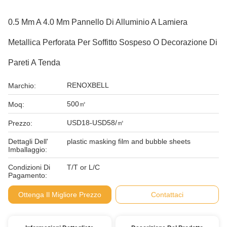
0.5 Mm A 4.0 Mm Pannello Di Alluminio A Lamiera
Metallica Perforata Per Soffitto Sospeso O Decorazione Di
Pareti A Tenda
RENOXBELL
Marchio:
500㎡
Moq:
USD18-USD58/㎡
Prezzo:
Dettagli Dell'
plastic masking film and bubble sheets
Imballaggio:
Condizioni Di
T/T or L/C
Pagamento:
Ottenga Il Migliore Prezzo
Contattaci