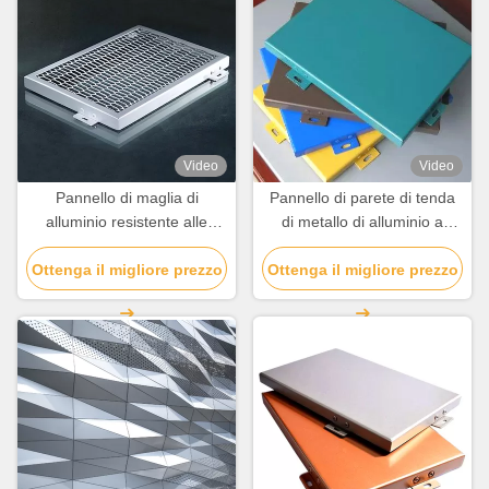
Video
Video
Pannello di maglia di
Pannello di parete di tenda
alluminio resistente alle
di metallo di alluminio a
intemperie personalizzato
prova di fuoco leggero
Ottenga il migliore prezzo
per la decorazione degli
Ottenga il migliore prezzo
personalizzato
edifici