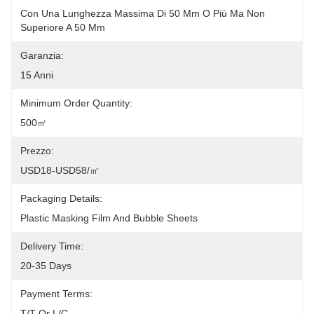
Con Una Lunghezza Massima Di 50 Mm O Più Ma Non 
Superiore A 50 Mm
Garanzia:
15 Anni
Minimum Order Quantity:
500㎡
Prezzo:
USD18-USD58/㎡
Packaging Details:
Plastic Masking Film And Bubble Sheets
Delivery Time:
20-35 Days
Payment Terms:
T/T Or L/C