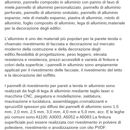
alluminio, pannello composito in alluminio con panno di favo di
miele,pannello di alluminio personalizzato, pannello di alluminio
perforato, pannello di alluminio ondulato, pannello di alluminio
espanso, rete di metallo espanso, piastra di alluminio, rotolo di
alluminio, foglio composito di alluminio, lega di alluminio,materiale
per la decorazione degli edifici.
L'alluminio è uno dei materiali più popolari per la parete tenda o
chiamato rivestimento di facciata e decorazione sul mercato
moderno della costruzione e della decorazione degli
edifici.flessibilità di progettazione, peso leggero, elevata
resistenza e resistenza, prezzi accessibili e varietà di finiture e
colori della superficie, i pannelli in alluminio sono ampiamente
applicati per il rivestimento delle facciate, il rivestimento del tetto
e la decorazione del soffitto.
I pannelli di rivestimento per pareti a tenda in alluminio sono
realizzati da fogli di lega di alluminio mediante taglio laser o
macchina CNC, piegatura e modellazione, saldatura,
macinazione e lucidatura, assemblaggio,cromatizzanti e
spruzziGli spessori più diffusi dei pannelli di alluminio sono 1,5
mm, 2,0 mm, 2,5 mm, 3,0 mm, 4,0 mm e 5,0 mm, ecc. E le leghe
più comuni sono A1100, A3003, A5052 e A5083.La finitura
superficiale può essere realizzata con rivestimento in polvere di
poliestere, rivestimento e anodizzazione con olio PVDF.