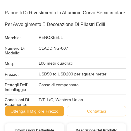
Pannelli Di Rivestimento In Alluminio Curvo Semicircolare
Per Avvolgimento E Decorazione Di Pilastri Edili
RENOXBELL
Marchio:
Numero Di
CLADDING-007
Modello:
100 metri quadrati
Moq:
USD50 to USD200 per square meter
Prezzo:
Dettagli Dell'
Casse di compensato
Imballaggio:
Condizioni Di
T/T, L/C, Western Union
Pagamento:
Ottenga Il Migliore Prezzo
Contattaci
Informazioni Dettagliate
Descrizione Del Prodotto