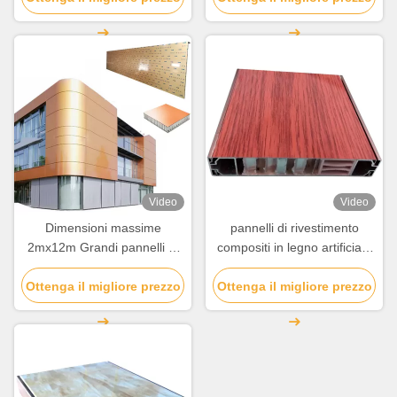
panella per decorazioni di
edifici
Video
Video
Dimensioni massime
pannelli di rivestimento
2mx12m Grandi pannelli di
compositi in legno artificiale
rivestimento in nido di miele
a colori di alluminio per la
Ottenga il migliore prezzo
in alluminio per la
Ottenga il migliore prezzo
decorazione degli edifici
decorazione delle pareti
delle tende