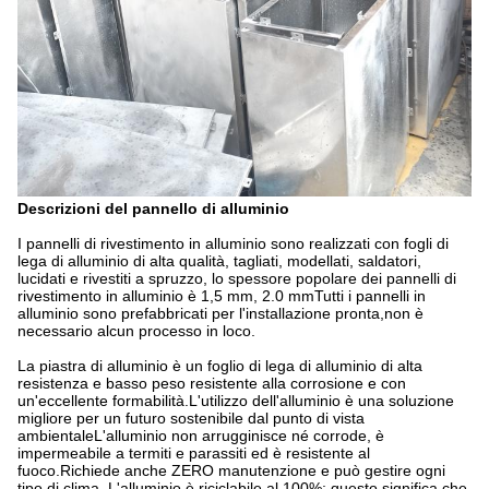
Descrizioni del pannello di alluminio
I pannelli di rivestimento in alluminio sono realizzati con fogli di
lega di alluminio di alta qualità, tagliati, modellati, saldatori,
lucidati e rivestiti a spruzzo, lo spessore popolare dei pannelli di
rivestimento in alluminio è 1,5 mm, 2.0 mmTutti i pannelli in
alluminio sono prefabbricati per l'installazione pronta,non è
necessario alcun processo in loco.
La piastra di alluminio è un foglio di lega di alluminio di alta
resistenza e basso peso resistente alla corrosione e con
un'eccellente formabilità.L'utilizzo dell'alluminio è una soluzione
migliore per un futuro sostenibile dal punto di vista
ambientaleL'alluminio non arrugginisce né corrode, è
impermeabile a termiti e parassiti ed è resistente al
fuoco.Richiede anche ZERO manutenzione e può gestire ogni
tipo di clima. L'alluminio è riciclabile al 100%; questo significa che