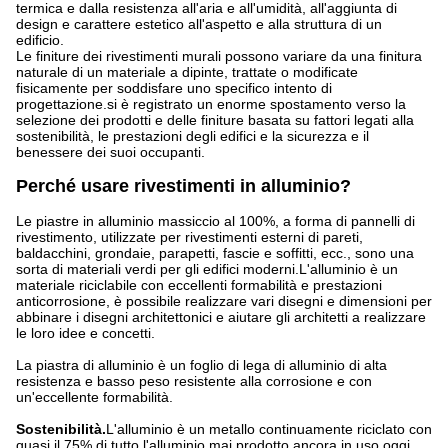
termica e dalla resistenza all'aria e all'umidità, all'aggiunta di
design e carattere estetico all'aspetto e alla struttura di un
edificio.
Le finiture dei rivestimenti murali possono variare da una finitura
naturale di un materiale a dipinte, trattate o modificate
fisicamente per soddisfare uno specifico intento di
progettazione.si è registrato un enorme spostamento verso la
selezione dei prodotti e delle finiture basata su fattori legati alla
sostenibilità, le prestazioni degli edifici e la sicurezza e il
benessere dei suoi occupanti.
Perché usare rivestimenti in alluminio?
Le piastre in alluminio massiccio al 100%, a forma di pannelli di
rivestimento, utilizzate per rivestimenti esterni di pareti,
baldacchini, grondaie, parapetti, fascie e soffitti, ecc., sono una
sorta di materiali verdi per gli edifici moderni.L'alluminio è un
materiale riciclabile con eccellenti formabilità e prestazioni
anticorrosione, è possibile realizzare vari disegni e dimensioni per
abbinare i disegni architettonici e aiutare gli architetti a realizzare
le loro idee e concetti.
La piastra di alluminio è un foglio di lega di alluminio di alta
resistenza e basso peso resistente alla corrosione e con
un'eccellente formabilità.
Sostenibilità.
L'alluminio è un metallo continuamente riciclato con
quasi il 75% di tutto l'alluminio mai prodotto ancora in uso oggi.