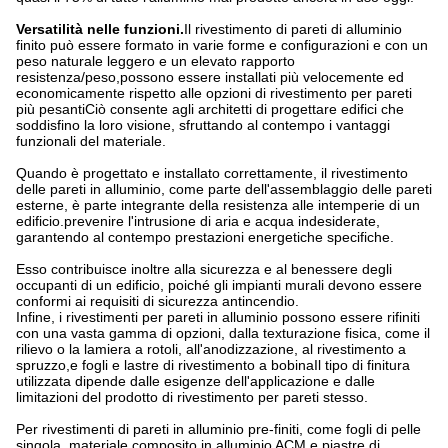
Versatilità nelle funzioni.
Il rivestimento di pareti di alluminio
finito può essere formato in varie forme e configurazioni e con un
peso naturale leggero e un elevato rapporto
resistenza/peso,possono essere installati più velocemente ed
economicamente rispetto alle opzioni di rivestimento per pareti
più pesantiCiò consente agli architetti di progettare edifici che
soddisfino la loro visione, sfruttando al contempo i vantaggi
funzionali del materiale.
Quando è progettato e installato correttamente, il rivestimento
delle pareti in alluminio, come parte dell'assemblaggio delle pareti
esterne, è parte integrante della resistenza alle intemperie di un
edificio.prevenire l'intrusione di aria e acqua indesiderate,
garantendo al contempo prestazioni energetiche specifiche.
Esso contribuisce inoltre alla sicurezza e al benessere degli
occupanti di un edificio, poiché gli impianti murali devono essere
conformi ai requisiti di sicurezza antincendio.
Infine, i rivestimenti per pareti in alluminio possono essere rifiniti
con una vasta gamma di opzioni, dalla texturazione fisica, come il
rilievo o la lamiera a rotoli, all'anodizzazione, al rivestimento a
spruzzo,e fogli e lastre di rivestimento a bobinaIl tipo di finitura
utilizzata dipende dalle esigenze dell'applicazione e dalle
limitazioni del prodotto di rivestimento per pareti stesso.
Per rivestimenti di pareti in alluminio pre-finiti, come fogli di pelle
singola, materiale composito in alluminio ACM e piastre di