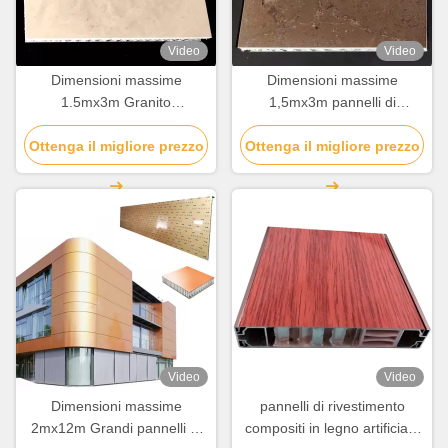
Video
Video
Dimensioni massime
Dimensioni massime
1.5mx3m Granito
1,5mx3m pannelli di
Honeycomb Panelli di
rivestimento in alluminio per
Ottenga il migliore prezzo
rivestimento in alluminio a
Ottenga il migliore prezzo
decorazioni edilizie
panella per decorazioni di
edifici
Video
Video
Dimensioni massime
pannelli di rivestimento
2mx12m Grandi pannelli di
compositi in legno artificiale