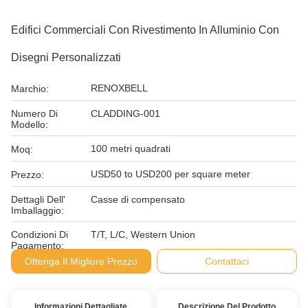
Edifici Commerciali Con Rivestimento In Alluminio Con
Disegni Personalizzati
RENOXBELL
Marchio:
Numero Di
CLADDING-001
Modello:
100 metri quadrati
Moq:
USD50 to USD200 per square meter
Prezzo:
Dettagli Dell'
Casse di compensato
Imballaggio:
Condizioni Di
T/T, L/C, Western Union
Pagamento:
Ottenga Il Migliore Prezzo
Contattaci
Informazioni Dettagliate
Descrizione Del Prodotto