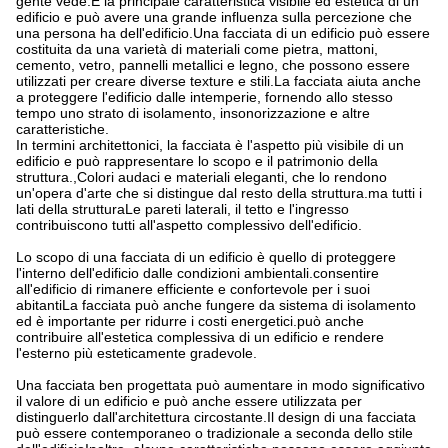
gente vede.È la principale caratteristica visibile ed estetica di un
edificio e può avere una grande influenza sulla percezione che
una persona ha dell'edificio.Una facciata di un edificio può essere
costituita da una varietà di materiali come pietra, mattoni,
cemento, vetro, pannelli metallici e legno, che possono essere
utilizzati per creare diverse texture e stili.La facciata aiuta anche
a proteggere l'edificio dalle intemperie, fornendo allo stesso
tempo uno strato di isolamento, insonorizzazione e altre
caratteristiche.
In termini architettonici, la facciata è l'aspetto più visibile di un
edificio e può rappresentare lo scopo e il patrimonio della
struttura.,Colori audaci e materiali eleganti, che lo rendono
un'opera d'arte che si distingue dal resto della struttura.ma tutti i
lati della strutturaLe pareti laterali, il tetto e l'ingresso
contribuiscono tutti all'aspetto complessivo dell'edificio.
Lo scopo di una facciata di un edificio è quello di proteggere
l'interno dell'edificio dalle condizioni ambientali.consentire
all'edificio di rimanere efficiente e confortevole per i suoi
abitantiLa facciata può anche fungere da sistema di isolamento
ed è importante per ridurre i costi energetici.può anche
contribuire all'estetica complessiva di un edificio e rendere
l'esterno più esteticamente gradevole.
Una facciata ben progettata può aumentare in modo significativo
il valore di un edificio e può anche essere utilizzata per
distinguerlo dall'architettura circostante.Il design di una facciata
può essere contemporaneo o tradizionale a seconda dello stile