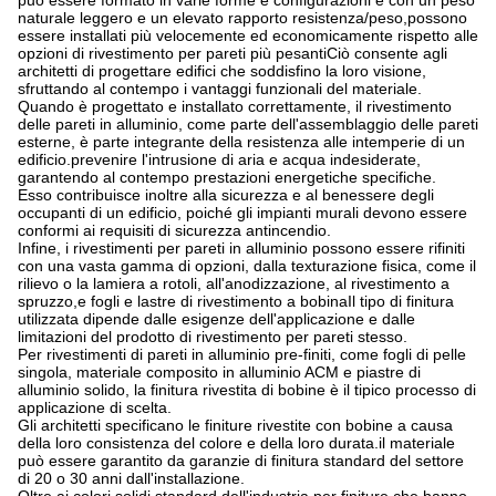
può essere formato in varie forme e configurazioni e con un peso
naturale leggero e un elevato rapporto resistenza/peso,possono
essere installati più velocemente ed economicamente rispetto alle
opzioni di rivestimento per pareti più pesantiCiò consente agli
architetti di progettare edifici che soddisfino la loro visione,
sfruttando al contempo i vantaggi funzionali del materiale.
Quando è progettato e installato correttamente, il rivestimento
delle pareti in alluminio, come parte dell'assemblaggio delle pareti
esterne, è parte integrante della resistenza alle intemperie di un
edificio.prevenire l'intrusione di aria e acqua indesiderate,
garantendo al contempo prestazioni energetiche specifiche.
Esso contribuisce inoltre alla sicurezza e al benessere degli
occupanti di un edificio, poiché gli impianti murali devono essere
conformi ai requisiti di sicurezza antincendio.
Infine, i rivestimenti per pareti in alluminio possono essere rifiniti
con una vasta gamma di opzioni, dalla texturazione fisica, come il
rilievo o la lamiera a rotoli, all'anodizzazione, al rivestimento a
spruzzo,e fogli e lastre di rivestimento a bobinaIl tipo di finitura
utilizzata dipende dalle esigenze dell'applicazione e dalle
limitazioni del prodotto di rivestimento per pareti stesso.
Per rivestimenti di pareti in alluminio pre-finiti, come fogli di pelle
singola, materiale composito in alluminio ACM e piastre di
alluminio solido, la finitura rivestita di bobine è il tipico processo di
applicazione di scelta.
Gli architetti specificano le finiture rivestite con bobine a causa
della loro consistenza del colore e della loro durata.il materiale
può essere garantito da garanzie di finitura standard del settore
di 20 o 30 anni dall'installazione.