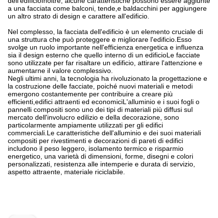
dell'edificioInoltre, alcune caratteristiche possono essere aggiunte
a una facciata come balconi, tende,e baldacchini per aggiungere
un altro strato di design e carattere all'edificio.
Nel complesso, la facciata dell'edificio è un elemento cruciale di
una struttura che può proteggere e migliorare l'edificio.Esso
svolge un ruolo importante nell'efficienza energetica e influenza
sia il design esterno che quello interno di un edificioLe facciate
sono utilizzate per far risaltare un edificio, attirare l'attenzione e
aumentarne il valore complessivo.
Negli ultimi anni, la tecnologia ha rivoluzionato la progettazione e
la costruzione delle facciate, poiché nuovi materiali e metodi
emergono costantemente per contribuire a creare più
efficienti,edifici attraenti ed economiciL'alluminio e i suoi fogli o
pannelli compositi sono uno dei tipi di materiali più diffusi sul
mercato dell'involucro edilizio e della decorazione, sono
particolarmente ampiamente utilizzati per gli edifici
commerciali.Le caratteristiche dell'alluminio e dei suoi materiali
compositi per rivestimenti e decorazioni di pareti di edifici
includono il peso leggero, isolamento termico e risparmio
energetico, una varietà di dimensioni, forme, disegni e colori
personalizzati, resistenza alle intemperie e durata di servizio,
aspetto attraente, materiale riciclabile.