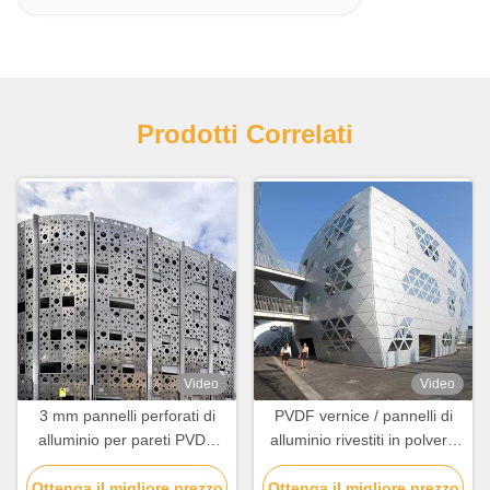
Prodotti Correlati
Video
Video
3 mm pannelli perforati di
PVDF vernice / pannelli di
alluminio per pareti PVDF
alluminio rivestiti in polvere
rivestimento personalizzato
1.0 mm-6.0 mm per facile
Ottenga il migliore prezzo
per la decorazione degli
Ottenga il migliore prezzo
fissaggio del bullone auto-