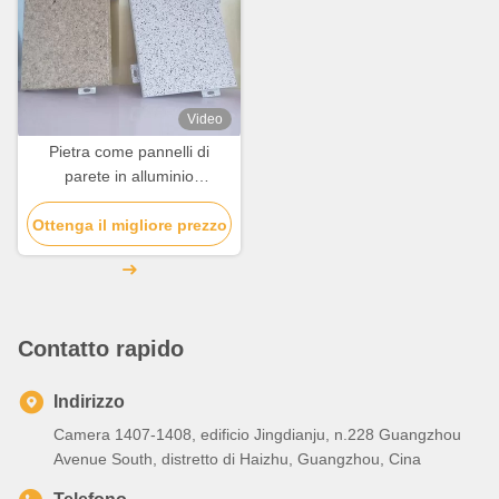
Video
Pietra come pannelli di
parete in alluminio
resistenza agli acidi per la
Ottenga il migliore prezzo
decorazione personalizzata
Contatto rapido
Indirizzo
Camera 1407-1408, edificio Jingdianju, n.228 Guangzhou
Avenue South, distretto di Haizhu, Guangzhou, Cina