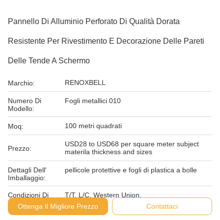
Pannello Di Alluminio Perforato Di Qualità Dorata
Resistente Per Rivestimento E Decorazione Delle Pareti
Delle Tende A Schermo
RENOXBELL
Marchio:
Numero Di
Fogli metallici 010
Modello:
100 metri quadrati
Moq:
USD28 to USD68 per square meter subject
Prezzo:
materila thickness and sizes
Dettagli Dell'
pellicole protettive e fogli di plastica a bolle
Imballaggio:
Condizioni Di
T/T, L/C, Western Union,
Pagamento:
Ottenga Il Migliore Prezzo
Contattaci