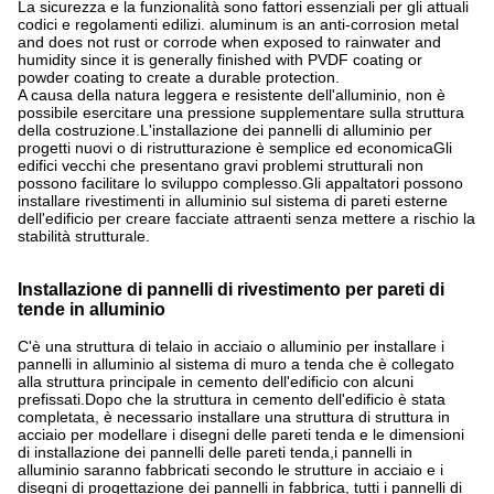
La sicurezza e la funzionalità sono fattori essenziali per gli attuali
codici e regolamenti edilizi. aluminum is an anti-corrosion metal
and does not rust or corrode when exposed to rainwater and
humidity since it is generally finished with PVDF coating or
powder coating to create a durable protection.
A causa della natura leggera e resistente dell'alluminio, non è
possibile esercitare una pressione supplementare sulla struttura
della costruzione.L'installazione dei pannelli di alluminio per
progetti nuovi o di ristrutturazione è semplice ed economicaGli
edifici vecchi che presentano gravi problemi strutturali non
possono facilitare lo sviluppo complesso.Gli appaltatori possono
installare rivestimenti in alluminio sul sistema di pareti esterne
dell'edificio per creare facciate attraenti senza mettere a rischio la
stabilità strutturale.
Installazione di pannelli di rivestimento per pareti di
tende in alluminio
C'è una struttura di telaio in acciaio o alluminio per installare i
pannelli in alluminio al sistema di muro a tenda che è collegato
alla struttura principale in cemento dell'edificio con alcuni
prefissati.Dopo che la struttura in cemento dell'edificio è stata
completata, è necessario installare una struttura di struttura in
acciaio per modellare i disegni delle pareti tenda e le dimensioni
di installazione dei pannelli delle pareti tenda,i pannelli in
alluminio saranno fabbricati secondo le strutture in acciaio e i
disegni di progettazione dei pannelli in fabbrica, tutti i pannelli di