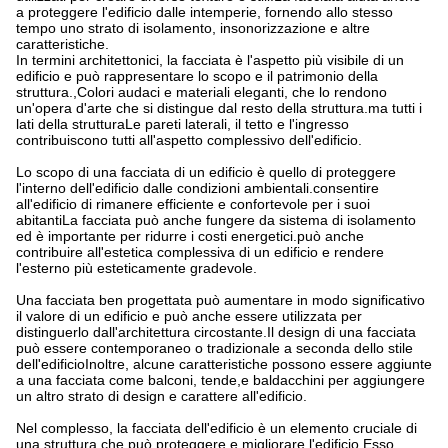
a proteggere l'edificio dalle intemperie, fornendo allo stesso
tempo uno strato di isolamento, insonorizzazione e altre
caratteristiche.
In termini architettonici, la facciata è l'aspetto più visibile di un
edificio e può rappresentare lo scopo e il patrimonio della
struttura.,Colori audaci e materiali eleganti, che lo rendono
un'opera d'arte che si distingue dal resto della struttura.ma tutti i
lati della strutturaLe pareti laterali, il tetto e l'ingresso
contribuiscono tutti all'aspetto complessivo dell'edificio.
Lo scopo di una facciata di un edificio è quello di proteggere
l'interno dell'edificio dalle condizioni ambientali.consentire
all'edificio di rimanere efficiente e confortevole per i suoi
abitantiLa facciata può anche fungere da sistema di isolamento
ed è importante per ridurre i costi energetici.può anche
contribuire all'estetica complessiva di un edificio e rendere
l'esterno più esteticamente gradevole.
Una facciata ben progettata può aumentare in modo significativo
il valore di un edificio e può anche essere utilizzata per
distinguerlo dall'architettura circostante.Il design di una facciata
può essere contemporaneo o tradizionale a seconda dello stile
dell'edificioInoltre, alcune caratteristiche possono essere aggiunte
a una facciata come balconi, tende,e baldacchini per aggiungere
un altro strato di design e carattere all'edificio.
Nel complesso, la facciata dell'edificio è un elemento cruciale di
una struttura che può proteggere e migliorare l'edificio.Esso