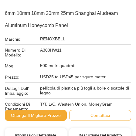
6mm 10mm 18mm 20mm 25mm Shanghai Aludream
Aluminum Honeycomb Panel
RENOXBELL
Marchio:
Numero Di
A300HW11
Modello:
500 metri quadrati
Moq:
USD25 to USD45 per squre meter
Prezzo:
pellicola di plastica più fogli a bolle o scatole di
Dettagli Dell'
legno
Imballaggio:
Condizioni Di
T/T, L/C, Western Union, MoneyGram
Pagamento:
Ottenga Il Migliore Prezzo
Contattaci
Informazioni Dettagliate
Descrizione Del Prodotto