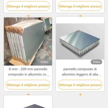
intemperie e leggero
estruso 6 mm 8 mm 10 mm
Ottenga il migliore prezzo
Ottenga il migliore prezzo
20 mm
Video
Video
6 mm - 200 mm pannello
pannello composito di
composito in alluminio con
alluminio leggero di alta
un buon isolamento acustico
qualità
Ottenga il migliore prezzo
/ termico
Ottenga il migliore prezzo