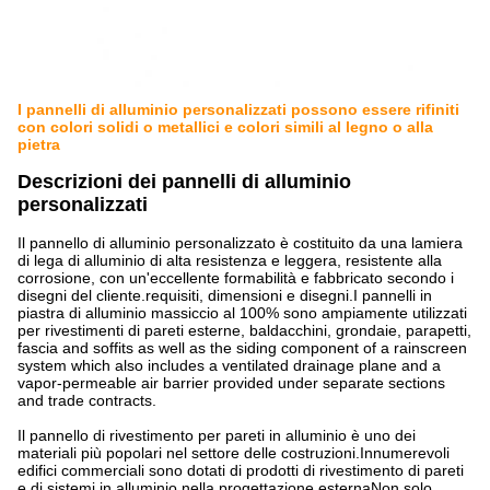
I pannelli di alluminio personalizzati possono essere rifiniti
con colori solidi o metallici e colori simili al legno o alla
pietra
Descrizioni dei pannelli di alluminio
personalizzati
Il pannello di alluminio personalizzato è costituito da una lamiera
di lega di alluminio di alta resistenza e leggera, resistente alla
corrosione, con un'eccellente formabilità e fabbricato secondo i
disegni del cliente.requisiti, dimensioni e disegni.I pannelli in
piastra di alluminio massiccio al 100% sono ampiamente utilizzati
per rivestimenti di pareti esterne, baldacchini, grondaie, parapetti,
fascia and soffits as well as the siding component of a rainscreen
system which also includes a ventilated drainage plane and a
vapor-permeable air barrier provided under separate sections
and trade contracts.
Il pannello di rivestimento per pareti in alluminio è uno dei
materiali più popolari nel settore delle costruzioni.Innumerevoli
edifici commerciali sono dotati di prodotti di rivestimento di pareti
e di sistemi in alluminio nella progettazione esternaNon solo