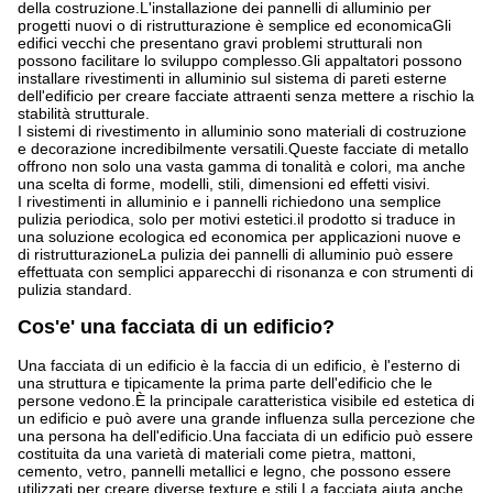
della costruzione.L'installazione dei pannelli di alluminio per
progetti nuovi o di ristrutturazione è semplice ed economicaGli
edifici vecchi che presentano gravi problemi strutturali non
possono facilitare lo sviluppo complesso.Gli appaltatori possono
installare rivestimenti in alluminio sul sistema di pareti esterne
dell'edificio per creare facciate attraenti senza mettere a rischio la
stabilità strutturale.
I sistemi di rivestimento in alluminio sono materiali di costruzione
e decorazione incredibilmente versatili.Queste facciate di metallo
offrono non solo una vasta gamma di tonalità e colori, ma anche
una scelta di forme, modelli, stili, dimensioni ed effetti visivi.
I rivestimenti in alluminio e i pannelli richiedono una semplice
pulizia periodica, solo per motivi estetici.il prodotto si traduce in
una soluzione ecologica ed economica per applicazioni nuove e
di ristrutturazioneLa pulizia dei pannelli di alluminio può essere
effettuata con semplici apparecchi di risonanza e con strumenti di
pulizia standard.
Cos'e' una facciata di un edificio?
Una facciata di un edificio è la faccia di un edificio, è l'esterno di
una struttura e tipicamente la prima parte dell'edificio che le
persone vedono.È la principale caratteristica visibile ed estetica di
un edificio e può avere una grande influenza sulla percezione che
una persona ha dell'edificio.Una facciata di un edificio può essere
costituita da una varietà di materiali come pietra, mattoni,
cemento, vetro, pannelli metallici e legno, che possono essere
utilizzati per creare diverse texture e stili.La facciata aiuta anche